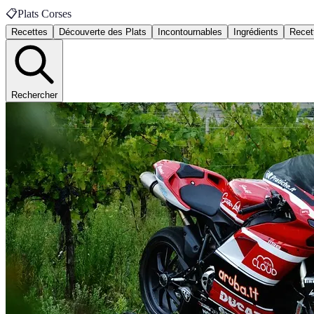
📋
Plats Corses
Recettes
Découverte des Plats
Incontournables
Ingrédients
Recett
Rechercher