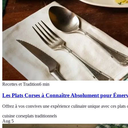
Recettes et Tradition
6
min
Les Plats Corses à Connaître Absolument pour Émervei
Offrez à vos convives une expérience culinaire unique avec ces plats c
cuisine corse
plats traditionnels
Aug 5