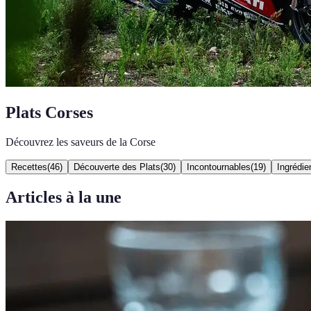
Plats Corses
Découvrez les saveurs de la Corse
Recettes
(
46
)
Découverte des Plats
(
30
)
Incontournables
(
19
)
Ingrédie
Articles à la une