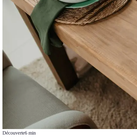
Découverte
6
min