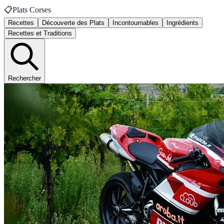
📋
Plats Corses
Recettes
Découverte des Plats
Incontournables
Ingrédients
Recettes et Traditions
Rechercher