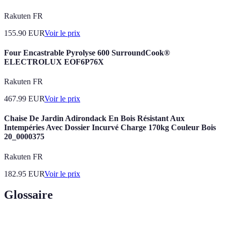
Rakuten FR
155.90
EUR
Voir le prix
Four Encastrable Pyrolyse 600 SurroundCook®
ELECTROLUX EOF6P76X
Rakuten FR
467.99
EUR
Voir le prix
Chaise De Jardin Adirondack En Bois Résistant Aux
Intempéries Avec Dossier Incurvé Charge 170kg Couleur Bois
20_0000375
Rakuten FR
182.95
EUR
Voir le prix
Glossaire
Terme
Définition