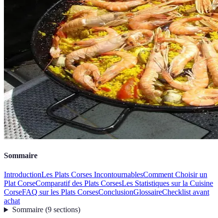
Sommaire
Introduction
Les Plats Corses Incontournables
Comment Choisir un
Plat Corse
Comparatif des Plats Corses
Les Statistiques sur la Cuisine
Corse
FAQ sur les Plats Corses
Conclusion
Glossaire
Checklist avant
achat
Sommaire
(
9
sections
)