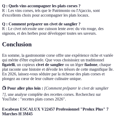
Q : Quels vins accompagner les plats corses ?
R : Les vins corses, tels que le Patrimonio ou l'Ajaccio, sont
d'excellents choix pour accompagner les plats locaux.
Q : Comment préparer un civet de sanglier ?
R : Le civet nécessite une cuisson lente avec du vin rouge, des
oignons, et des herbes pour développer toutes ses saveurs.
Conclusion
En somme, la gastronomie corse offre une expérience riche et variée
qui mérite d'être explorée. Que vous choisissiez un traditionnel
figatelli
, un copieux
civet de sanglier
ou un léger
fiadone
, chaque
plat raconte une histoire et dévoile les trésors de cette magnifique île.
En 2026, laissez-vous séduire par la richesse des plats corses et
plongez au cœur de leur culture culinaire unique.
📺 Pour aller plus loin :
[Comment préparer le civet de sanglier
?]
, une analyse complète des recettes corses. Recherchez sur
YouTube : "recettes plats corses 2026".
Escabeau ESCALUX V22457 Professionnel "Prolux Plus" 7
Marches H 3M45