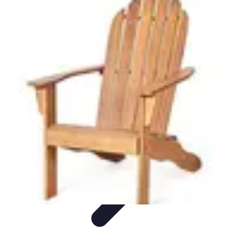
Plats Corses
Spécialités Corses
Recettes et Traditions
Ingrédients
Découvertes
Culinaires
Culture
Plats Corses