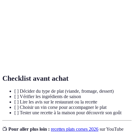
Saucisse à base de foie de porc, souvent grillée et très
Figatelli
savoureuse.
Fromage frais, typique de la Corse, utilisé dans diverses
Brocciu
recettes.
Plat mijoté à base de viande, principalement du sanglier
Civet
dans la cuisine corse.
Checklist avant achat
[ ] Décider du type de plat (viande, fromage, dessert)
[ ] Vérifier les ingrédients de saison
[ ] Lire les avis sur le restaurant ou la recette
[ ] Choisir un vin corse pour accompagner le plat
[ ] Tester une recette à la maison pour découvrir son goût
📺
Pour aller plus loin :
recettes plats corses 2026
sur YouTube