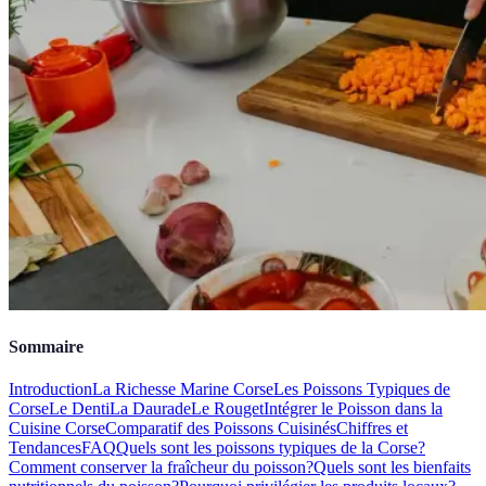
Sommaire
Introduction
La Richesse Marine Corse
Les Poissons Typiques de
Corse
Le Denti
La Daurade
Le Rouget
Intégrer le Poisson dans la
Cuisine Corse
Comparatif des Poissons Cuisinés
Chiffres et
Tendances
FAQ
Quels sont les poissons typiques de la Corse?
Comment conserver la fraîcheur du poisson?
Quels sont les bienfaits