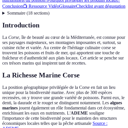
nutritionnels du poisson?
Pourquoi privilégier les produits locaux?
Conclusion
📺 Ressource Vidéo
Glossaire
Checklist avant dégustation
Sommaire
(
18
sections
)
Introduction
La
Corse
, île de beauté au cœur de la Méditerranée, est connue pour
ses paysages majestueux, ses montagnes imposantes et, surtout, sa
cuisine riche et variée. Au centre de l'héritage culinaire corse se
trouvent les poissons et fruits de mer, qui apportent une touche de
fraîcheur et d'authenticité aux plats locaux. Cet article se penche sur
ces trésors marins qui inspirent tant de recettes.
La Richesse Marine Corse
La position géographique privilégiée de la Corse en fait un lieu
unique pour la biodiversité marine. Avec plus de 300 espèces
recensées, on y trouve une grande variété de poissons. Parmi eux, le
denti, la daurade et le rouget se distinguent notamment. Les
algues
marines
jouent également un rôle fondamental dans cet écosystème,
enrichissant les eaux en nutriments. L'
ADEME
souligne
l'importance de cette biodiversité pour le maintien des structures
économiques locales telles que la pêche artisanale
Source :