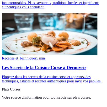
incontournables. Plats savoureux, traditions locales et ingrédients
authentiques vous attendent.
Recettes et Techniques
5
min
Les Secrets de la Cuisine Corse à Découvrir
Plongez dans les secrets de la cuisine corse et apprenez des
techniques, astuces et recettes authentiques pour ravir vos papilles.
Plats Corses
Votre source d'information pour tout savoir sur
plats corses
.