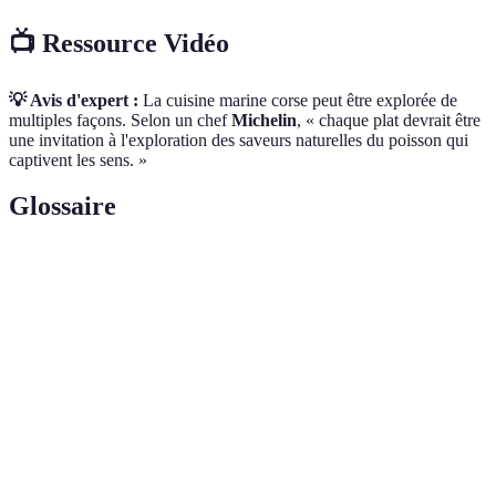
📺 Ressource Vidéo
💡 Avis d'expert :
La cuisine marine corse peut être explorée de
multiples façons. Selon un chef
Michelin
, « chaque plat devrait être
une invitation à l'exploration des saveurs naturelles du poisson qui
captivent les sens. »
Glossaire
Terme
Définition
Poisson commun en Méditerranée, apprécié pour sa
Daurade
chair ferme et son goût délicat.
Poisson méditerranéen reconnaissable par sa mâchoire
Denti
puissante et sa chair savoureuse.
Mode de cuisson sur une plaque chauffante, idéal pour
Plancha