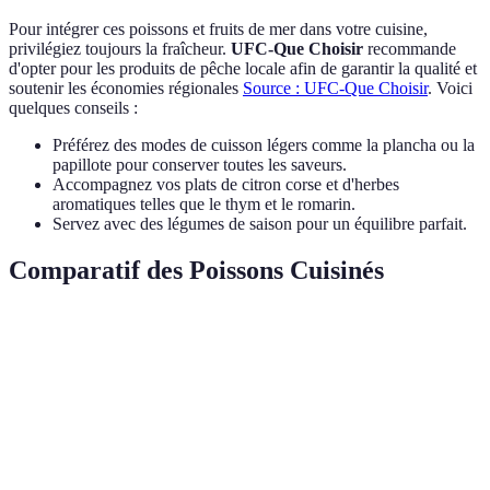
Pour intégrer ces poissons et fruits de mer dans votre cuisine,
privilégiez toujours la fraîcheur.
UFC-Que Choisir
recommande
d'opter pour les produits de pêche locale afin de garantir la qualité et
soutenir les économies régionales
Source : UFC-Que Choisir
. Voici
quelques conseils :
Préférez des modes de cuisson légers comme la plancha ou la
papillote pour conserver toutes les saveurs.
Accompagnez vos plats de citron corse et d'herbes
aromatiques telles que le thym et le romarin.
Servez avec des légumes de saison pour un équilibre parfait.
Comparatif des Poissons Cuisinés
Critère
Denti
Daurade
Rouget
Verdict
Prix Moyen
25
20
15
Rouget
(€/kg)
Goût
Délicat
Doux
Puissant
Denti