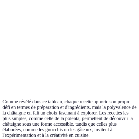
aux
Châtaignes, maïs
30 min
châtaignes
Soupe de
Châtaignes, potiron,
40 min
châtaigne
crème
Gâteau de
Châtaigne, farine, œufs
50 min
châtaigne
Gnocchis
Châtaignes, pommes de
de
60 min
terre
châtaigne
Comme révélé dans ce tableau, chaque recette apporte son propre
défi en termes de préparation et d'ingrédients, mais la polyvalence de
la châtaigne en fait un choix fascinant à explorer. Les recettes les
plus simples, comme celle de la polenta, permettent de découvrir la
châtaigne sous une forme accessible, tandis que celles plus
élaborées, comme les gnocchis ou les gâteaux, invitent à
l'expérimentation et à la créativité en cuisine.