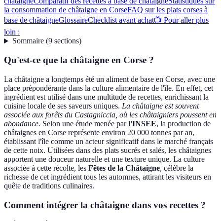
châtaigne
Comparatif des recettes à base de châtaigne
Statistiques sur
la consommation de châtaigne en Corse
FAQ sur les plats corses à
base de châtaigne
Glossaire
Checklist avant achat
📺 Pour aller plus
loin :
Sommaire
(
9
sections
)
Qu'est-ce que la châtaigne en Corse ?
La châtaigne a longtemps été un aliment de base en Corse, avec une
place prépondérante dans la culture alimentaire de l'île. En effet, cet
ingrédient est utilisé dans une multitude de recettes, enrichissant la
cuisine locale de ses saveurs uniques.
La châtaigne est souvent
associée aux forêts du Castagniccia, où les châtaigniers poussent en
abondance
. Selon une étude menée par
l'INSEE
, la production de
châtaignes en Corse représente environ 20 000 tonnes par an,
établissant l'île comme un acteur significatif dans le marché français
de cette noix. Utilisées dans des plats sucrés et salés, les châtaignes
apportent une douceur naturelle et une texture unique. La culture
associée à cette récolte, les
Fêtes de la Châtaigne
, célèbre la
richesse de cet ingrédient tous les automnes, attirant les visiteurs en
quête de traditions culinaires.
Comment intégrer la châtaigne dans vos recettes ?