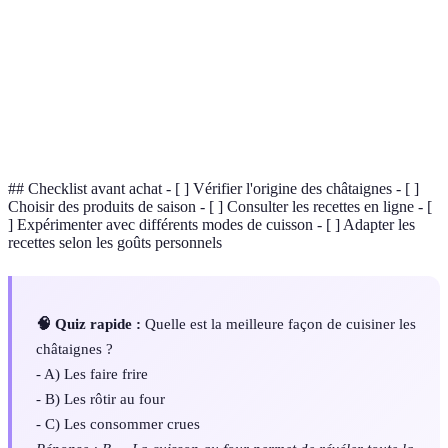
Une région en Corse célèbre pour ses forêts de
Castagniccia
châtaigniers.
Minéral essentiel participant à plusieurs fonctions
Potassium
corporelles, présent en grande quantité dans les
châtaignes.
## Checklist avant achat - [ ] Vérifier l'origine des châtaignes - [ ]
Choisir des produits de saison - [ ] Consulter les recettes en ligne - [
] Expérimenter avec différents modes de cuisson - [ ] Adapter les
recettes selon les goûts personnels
🧠 Quiz rapide :
Quelle est la meilleure façon de cuisiner les
châtaignes ?
- A) Les faire frire
- B) Les rôtir au four
- C) Les consommer crues