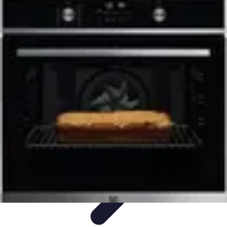
Plats Corses
Spécialités Corses
Recettes et Traditions
Ingrédients
Découvertes
Culinaires
Culture
Plats Corses