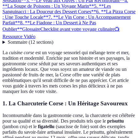
Sensation**
3. **Le Veau aux Olives : Un Plat Réconfortant**
4.
**La Soupe de Poissons : Un Voyage Marin**
5. **Les
Sanguinacci : La Douceur des Dessert Corses**
6. **La Pizza Corse
: Une Touche Locale**
7. **Le Vin Corse : Un Accompagnement
Parfait**
8. **Le Fiadone : Un Dessert à Ne Pas
Oublier**
Glossaire
Checklist avant votre voyage culinaire
📺
Ressource Vidéo
Sommaire
(
12
sections
)
La
cuisine corse
est un voyage sensoriel qui mélange terre et mer,
tradition et modernité. Enrichie par son histoire et ses paysages, la
gastronomie corse séduit par ses saveurs authentiques et ses
ingrédients locaux. Que vous soyez un amateur de viande ou un
passionné de fruits de mer, la Corse offre une variété de plats
emblématiques qu'il serait difficile de ne pas apprécier. Cet article
vous guide à travers les mets corses les plus délicieux à ne pas
manquer lors de votre visite.
1.
La Charcuterie Corse : Un Héritage Savoureux
Incontournable dans la gastronomie corse, la charcuterie est célébrée
pour sa qualité et sa diversité. Des produits tels que le
prisuttu
(jambon cru) et le
figatellu
(saucisse de foie) sont des exemples
parfaits du savoir-faire artisanal insulaire. Le prisuttu, généralement
affiné pendant au moins 12 mois, offre une saveur délicate, tandis