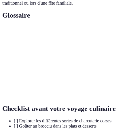
traditionnel ou lors d'une fête familiale.
Glossaire
Terme
Définition
Fromage frais, typique de la Corse, fabriqué à partir de
Brocciu
lait de brebis ou de chèvre.
Jambon cru corse, salé et affiné, considéré comme un
Prisuttu
produit phare de la charcuterie de l'île.
Dessert traditionnel corse à base de brocciu, léger et
Fiadone
parfumé au citron.
Checklist avant votre voyage culinaire
[ ] Explorer les différentes sortes de charcuterie corses.
[ ] Goûter au brocciu dans les plats et desserts.