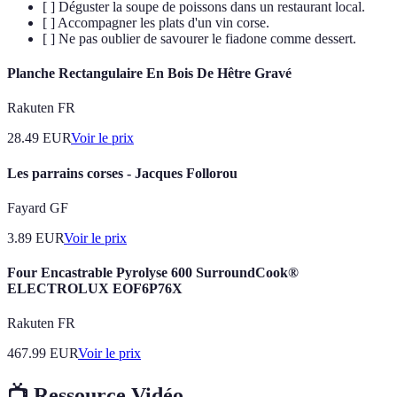
[ ] Déguster la soupe de poissons dans un restaurant local.
[ ] Accompagner les plats d'un vin corse.
[ ] Ne pas oublier de savourer le fiadone comme dessert.
Planche Rectangulaire En Bois De Hêtre Gravé
Rakuten FR
28.49
EUR
Voir le prix
Les parrains corses - Jacques Follorou
Fayard GF
3.89
EUR
Voir le prix
Four Encastrable Pyrolyse 600 SurroundCook®
ELECTROLUX EOF6P76X
Rakuten FR
467.99
EUR
Voir le prix
📺 Ressource Vidéo