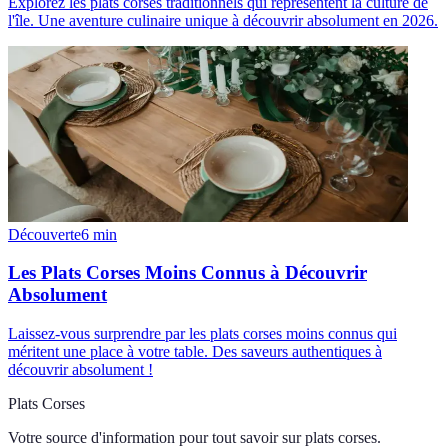
Explorez les plats corses traditionnels qui représentent la culture de
l'île. Une aventure culinaire unique à découvrir absolument en 2026.
Découverte
6
min
Les Plats Corses Moins Connus à Découvrir
Absolument
Laissez-vous surprendre par les plats corses moins connus qui
méritent une place à votre table. Des saveurs authentiques à
découvrir absolument !
Plats Corses
Votre source d'information pour tout savoir sur
plats corses
.