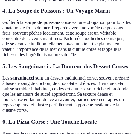
4.
La Soupe de Poissons : Un Voyage Marin
Goûter à la
soupe de poissons
corse est une obligation pour tous les
amateurs de fruits de mer. Préparée avec une variété de poissons
frais, souvent pêchés localement, cette soupe est un véritable
concentré de saveurs maritimes. Parfumée aux herbes de maquis,
elle se déguste traditionnellement avec un aïoli. Ce plat met en
valeur l'importance de la mer dans la culture corse et rappelle la
richesse des ingrédients naturels de l'île.
5.
Les Sanguinacci : La Douceur des Dessert Corses
Les
sanguinacci
sont un dessert traditionnel corse, souvent préparé
à base de sang de cochon, de chocolat et d'épices. Bien que cela
puisse sembler inhabituel, ce dessert a une saveur riche et profonde
que les amateurs de sucré apprécieront. Sa texture dense et
mousseuse en fait un délice à savourer, particulièrement après un
repas copieux, et illustre parfaitement l'approche rustique de la
cuisine corse.
6.
La Pizza Corse : Une Touche Locale
Bien que la pizza ne soit pas d'origine corse, elle a su s'imposer dans