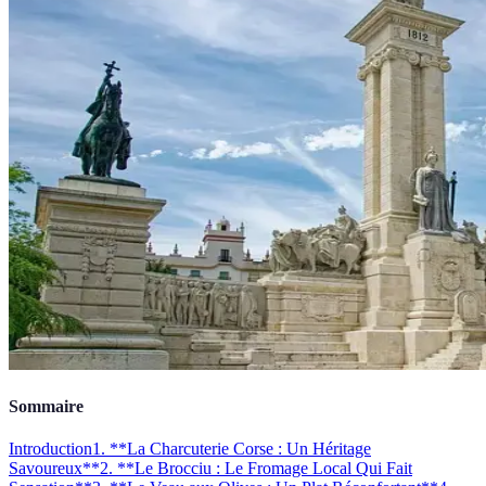
Sommaire
Introduction
1. **La Charcuterie Corse : Un Héritage
Savoureux**
2. **Le Brocciu : Le Fromage Local Qui Fait