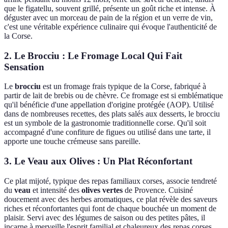
que le figatellu, souvent grillé, présente un goût riche et intense. À
déguster avec un morceau de pain de la région et un verre de vin,
c'est une véritable expérience culinaire qui évoque l'authenticité de
la Corse.
2.
Le Brocciu : Le Fromage Local Qui Fait
Sensation
Le
brocciu
est un fromage frais typique de la Corse, fabriqué à
partir de lait de brebis ou de chèvre. Ce fromage est si emblématique
qu'il bénéficie d'une appellation d'origine protégée (AOP). Utilisé
dans de nombreuses recettes, des plats salés aux desserts, le brocciu
est un symbole de la gastronomie traditionnelle corse. Qu'il soit
accompagné d'une confiture de figues ou utilisé dans une tarte, il
apporte une touche crémeuse sans pareille.
3.
Le Veau aux Olives : Un Plat Réconfortant
Ce plat mijoté, typique des repas familiaux corses, associe tendreté
du
veau
et intensité des
olives vertes
de Provence. Cuisiné
doucement avec des herbes aromatiques, ce plat révèle des saveurs
riches et réconfortantes qui font de chaque bouchée un moment de
plaisir. Servi avec des légumes de saison ou des petites pâtes, il
incarne à merveille l'esprit familial et chaleureux des repas corses.