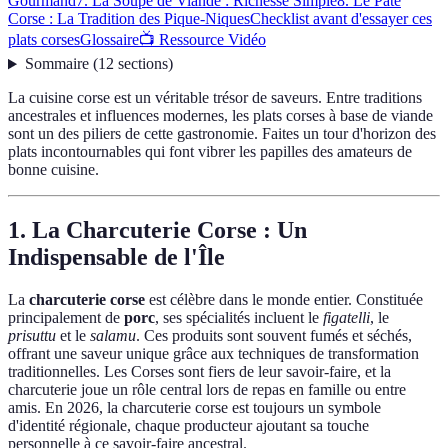
Gourmand
7. La Soupe de Viande : Richesse Simple
8. Le Pâté
Corse : La Tradition des Pique-Niques
Checklist avant d'essayer ces
plats corses
Glossaire
📺 Ressource Vidéo
Sommaire
(
12
sections
)
La cuisine corse est un véritable trésor de saveurs. Entre traditions
ancestrales et influences modernes, les plats corses à base de viande
sont un des piliers de cette gastronomie. Faites un tour d'horizon des
plats incontournables qui font vibrer les papilles des amateurs de
bonne cuisine.
1. La Charcuterie Corse : Un
Indispensable de l'Île
La
charcuterie corse
est célèbre dans le monde entier. Constituée
principalement de
porc
, ses spécialités incluent le
figatelli
, le
prisuttu
et le
salamu
. Ces produits sont souvent fumés et séchés,
offrant une saveur unique grâce aux techniques de transformation
traditionnelles. Les Corses sont fiers de leur savoir-faire, et la
charcuterie joue un rôle central lors de repas en famille ou entre
amis. En 2026, la charcuterie corse est toujours un symbole
d'identité régionale, chaque producteur ajoutant sa touche
personnelle à ce savoir-faire ancestral.