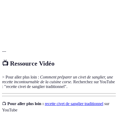
Saucisse corse à base de foie de porc, un délice de la
Figatelli
charcuterie.
Fromage frais typique de Corse, souvent utilisé dans la
Brocciu
cuisine locale.
---
📺 Ressource Vidéo
> Pour aller plus loin :
Comment préparer un civet de sanglier, une
recette incontournable de la cuisine corse
. Recherchez sur YouTube
: "recette civet de sanglier traditionnel".
📺
Pour aller plus loin :
recette civet de sanglier traditionnel
sur
YouTube