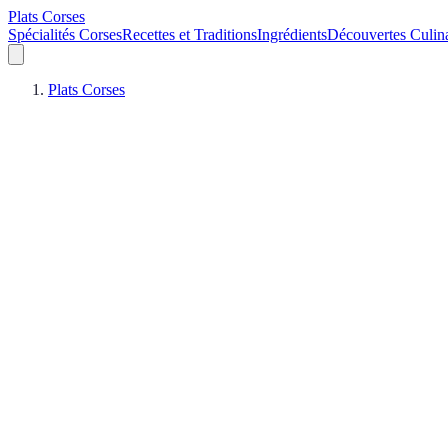
Plats Corses
Spécialités Corses
Recettes et Traditions
Ingrédients
Découvertes Culina
Plats Corses