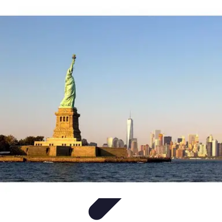
Plats Corses
Spécialités Corses
Recettes et Traditions
Ingrédients
Découvertes
Culinaires
Culture
Plats Corses