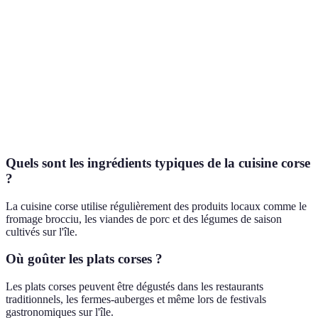
Gâteau au
Fiadone
Fruits
10/10
fromage blanc
Figatellu
Saucisse de foie
Lentilles
8/10
Garniture de
Cannelloni
viandes et
Salades
9/10
fromages
Quels sont les ingrédients typiques de la cuisine corse
?
La cuisine corse utilise régulièrement des produits locaux comme le
fromage brocciu, les viandes de porc et des légumes de saison
cultivés sur l'île.
Où goûter les plats corses ?
Les plats corses peuvent être dégustés dans les restaurants
traditionnels, les fermes-auberges et même lors de festivals
gastronomiques sur l'île.