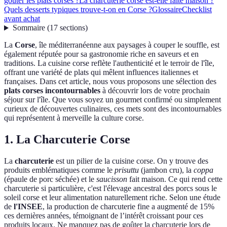
goûter les plats corses ?
La charcuterie corse est-elle faite maison ?
Quels desserts typiques trouve-t-on en Corse ?
Glossaire
Checklist
avant achat
Sommaire
(
17
sections
)
La
Corse
, île méditerranéenne aux paysages à couper le souffle, est
également réputée pour sa gastronomie riche en saveurs et en
traditions. La cuisine corse reflète l'authenticité et le terroir de l'île,
offrant une variété de plats qui mêlent influences italiennes et
françaises. Dans cet article, nous vous proposons une sélection des
plats corses incontournables
à découvrir lors de votre prochain
séjour sur l'île. Que vous soyez un gourmet confirmé ou simplement
curieux de découvertes culinaires, ces mets sont des incontournables
qui représentent à merveille la culture corse.
1. La Charcuterie Corse
La
charcuterie
est un pilier de la cuisine corse. On y trouve des
produits emblématiques comme le
prisuttu
(jambon cru), la
coppa
(épaule de porc séchée) et le
saucisson
fait maison. Ce qui rend cette
charcuterie si particulière, c'est l'élevage ancestral des porcs sous le
soleil corse et leur alimentation naturellement riche. Selon une étude
de
l'INSEE
, la production de charcuterie fine a augmenté de 15%
ces dernières années, témoignant de l’intérêt croissant pour ces
produits locaux. Ne manquez pas de goûter la charcuterie lors de