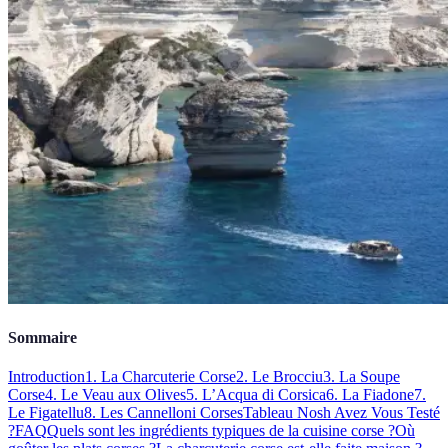
Sommaire
Introduction
1. La Charcuterie Corse
2. Le Brocciu
3. La Soupe
Corse
4. Le Veau aux Olives
5. L’Acqua di Corsica
6. La Fiadone
7.
Le Figatellu
8. Les Cannelloni Corses
Tableau Nosh Avez Vous Testé
?
FAQ
Quels sont les ingrédients typiques de la cuisine corse ?
Où