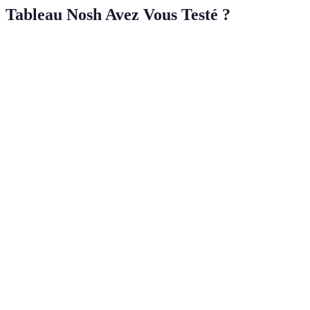
Tableau Nosh Avez Vous Testé ?
Plat
Spécificités
Accompagnement
Notes
Jambon,
Charcuterie
Pain, vin rouge
9/10
saucisses
Fromage frais
Brocciu
Salades, fruits
10/10
AOC
Soupe
Légumes, herbes
Pain croustillant
8/10
corse
Veau aux
Viande, olives,
Pommes de terre
9/10
olives
tomates
Acqua di
Liqueur
À déguster seul
7/10
Corsica
artisanale