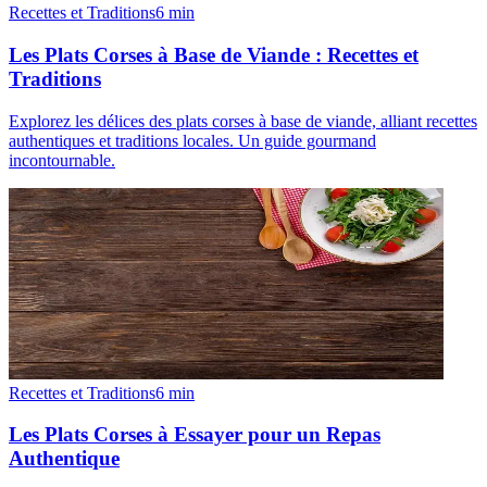
Recettes et Traditions
6
min
Les Plats Corses à Base de Viande : Recettes et
Traditions
Explorez les délices des plats corses à base de viande, alliant recettes
authentiques et traditions locales. Un guide gourmand
incontournable.
Recettes et Traditions
6
min
Les Plats Corses à Essayer pour un Repas
Authentique