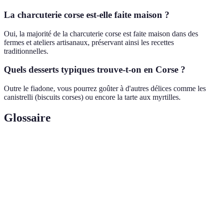
La charcuterie corse est-elle faite maison ?
Oui, la majorité de la charcuterie corse est faite maison dans des
fermes et ateliers artisanaux, préservant ainsi les recettes
traditionnelles.
Quels desserts typiques trouve-t-on en Corse ?
Outre le fiadone, vous pourrez goûter à d'autres délices comme les
canistrelli (biscuits corses) ou encore la tarte aux myrtilles.
Glossaire
Terme
Définition
Fromage traditionnel corse, peut être utilisé en plats
Brocciu
salés ou sucrés.
Gâteau au fromage blanc avec du citron, typique des
Fiadone
desserts corses.