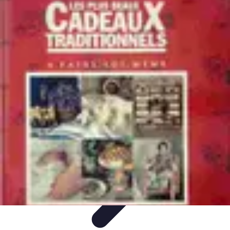
Plats Corses
Spécialités Corses
Recettes et Traditions
Ingrédients
Découvertes
Culinaires
Culture
Plats Corses