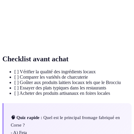
chèvre.
Saucisson de foie de porc, spécialité emblématique
Figatellu
de la charcuterie corse.
Biscuits corses croustillants, souvent savourés comme
Canistrelli
en-cas.
Checklist avant achat
[ ] Vérifier la qualité des ingrédients locaux
[ ] Comparer les variétés de charcuterie
[ ] Goûter aux produits laitiers locaux tels que le Brocciu
[ ] Essayer des plats typiques dans les restaurants
[ ] Acheter des produits artisanaux en foires locales
🧠 Quiz rapide :
Quel est le principal fromage fabriqué en
Corse ?
- A) Feta