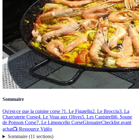
Sommaire
Qu'est-ce que la cuisine corse ?
1. Le Figatellu
2. Le Brocciu
3. La
Charcuterie Corse
4. Le Veau aux Olives
5. Les Canistrelli
6. Soupe
de Poisson Corse
7. Le Limoncello Corse
Glossaire
Checklist avant
achat
📺 Ressource Vidéo
Sommaire
(
11
sections
)